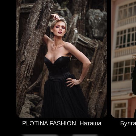
PLOTINA FASHION. Наташа
Булга