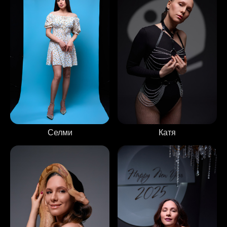
Селми
Катя