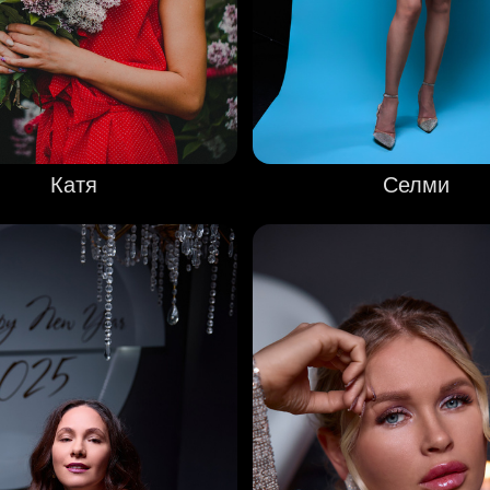
Катя
Селми